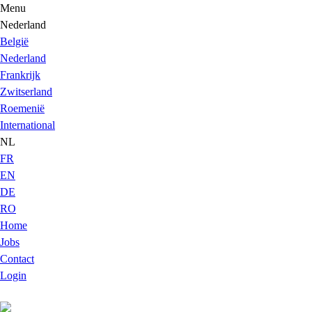
Menu
Nederland
België
Nederland
Frankrijk
Zwitserland
Roemenië
International
NL
FR
EN
DE
RO
Home
Jobs
Contact
Login